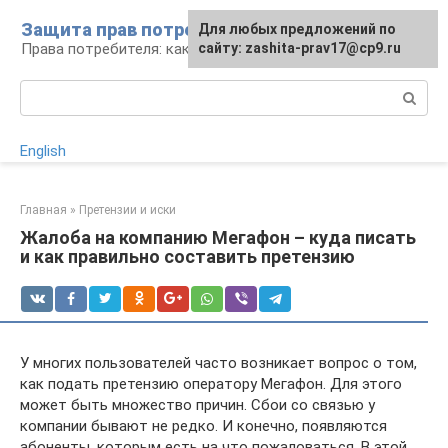
Перейти
Защита прав потребителей
Для любых предложений по
к
Права потребителя: как отстоять
сайту: zashita-prav17@cp9.ru
контенту
Поиск:
English
Главная
»
Претензии и иски
Жалоба на компанию Мегафон – куда писать
и как правильно составить претензию
У многих пользователей часто возникает вопрос о том,
как подать претензию оператору Мегафон. Для этого
может быть множество причин. Сбои со связью у
компании бывают не редко. И конечно, появляются
абоненты, которым есть на что пожаловаться. В этой