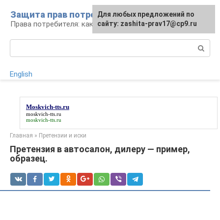
Перейти
Защита прав потребителей
Для любых предложений по
к
Права потребителя: как отстоять
сайту: zashita-prav17@cp9.ru
контенту
Поиск:
English
Moskvich-tts.ru
moskvich-tts.ru
moskvich-tts.ru
Главная
»
Претензии и иски
Претензия в автосалон, дилеру — пример,
образец.