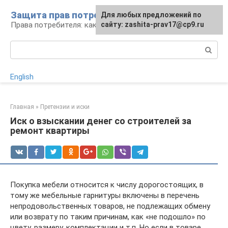
Перейти
Защита прав потребителей
Для любых предложений по
к
Права потребителя: как отстоять
сайту: zashita-prav17@cp9.ru
контенту
Поиск:
English
Главная
»
Претензии и иски
Иск о взыскании денег со строителей за
ремонт квартиры
Покупка мебели относится к числу дорогостоящих, в
тому же мебельные гарнитуры включены в перечень
непродовольственных товаров, не подлежащих обмену
или возврату по таким причинам, как «не подошло» по
цвету, размеру, комплектации и т.п. Но если в товаре