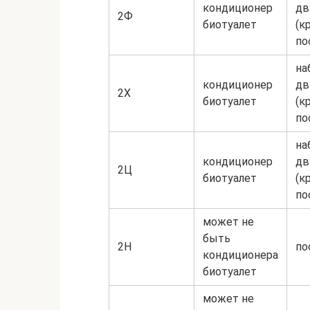
кондиционер
дв
2Ф
биотуалет
(к
по
на
кондиционер
дв
2Х
биотуалет
(к
по
на
кондиционер
дв
2Ц
биотуалет
(к
по
может не
быть
2Н
по
кондиционера
биотуалет
может не