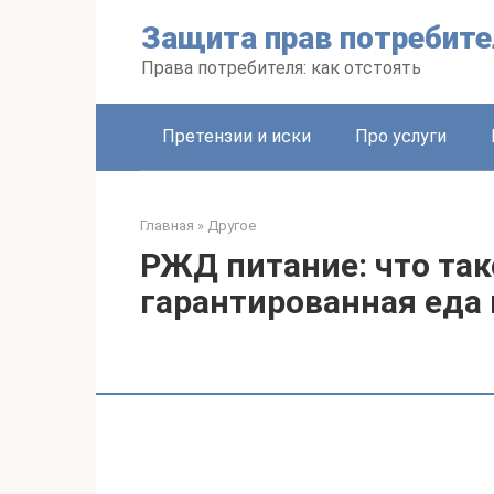
Перейти
Защита прав потребите
к
контенту
Права потребителя: как отстоять
Претензии и иски
Про услуги
Главная
»
Другое
РЖД питание: что та
гарантированная еда 