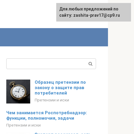
Для любых предложений по
English
сайту: zashita-prav17@cp9.ru
Поиск:
Образец претензии по
закону о защите прав
потребителей
Претензии и иски
Чем занимается Роспотребнадзор:
функции, полномочия, задачи
Претензии и иски