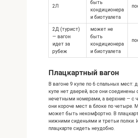
быть
2Л
по
кондиционера
и биотуалета
2Д (турист)
может не
— вагон
быть
по
идет за
кондиционера
рубеж
и биотуалета
Плацкартный вагон
В вагоне 9 купе по 6 спальных мест:
купе нет дверей, все они соединены
нечетными номерами, а верхние — с ч
они короче мест в блоке по четыре. Ме
может быть некомфортно. В плацкарт
нижними сиденьями и третьи полки. И
плацкарте сидеть неудобно.