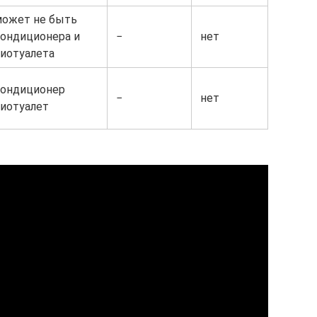
может не быть
ондиционера и
−
нет
иотуалета
кондиционер
−
нет
иотуалет