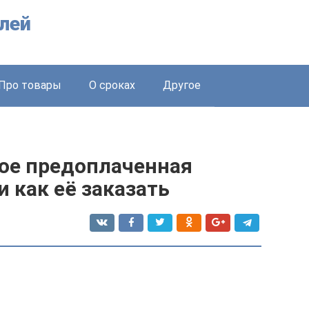
лей
Про товары
О сроках
Другое
кое предоплаченная
и как её заказать