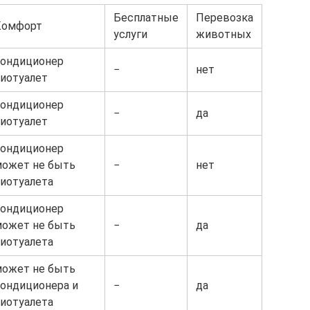
Бесплатные
Перевозка
Комфорт
услуги
животных
кондиционер
−
нет
иотуалет
кондиционер
−
да
иотуалет
кондиционер
может не быть
−
нет
иотуалета
кондиционер
может не быть
−
да
иотуалета
может не быть
ондиционера и
−
да
иотуалета