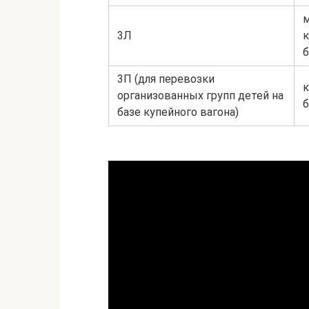
3Л
к
б
3П (для перевозки
организованных групп детей на
б
базе купейного вагона)