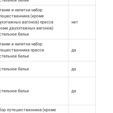
стельное белье
тание и напитки набор
тешественника (кроме
ухэтажных вагонов) пресса
нет
роме двухэтажных вагонов)
стельное белье
тание и напитки набор
тешественника пресса
да
стельное белье
стельное белье
да
стельное белье
да
бор путешественника (кроме