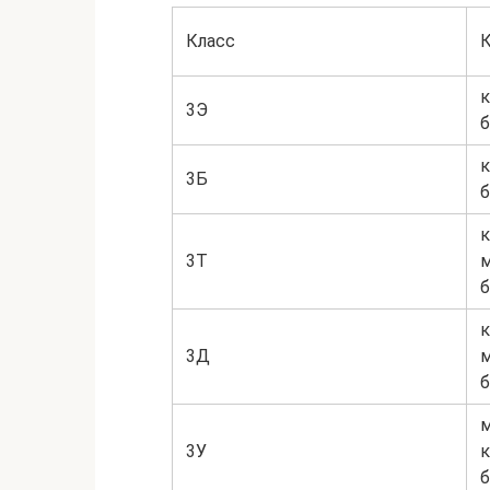
Класс
3Э
б
3Б
б
3Т
б
3Д
б
3У
к
б