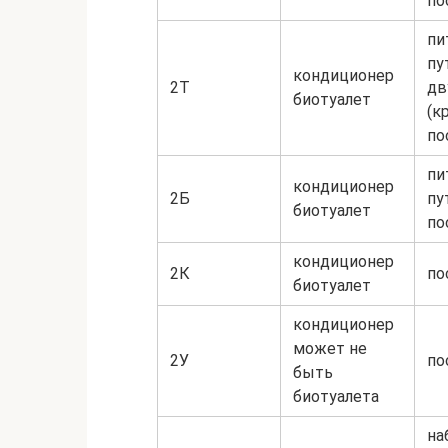
по
пи
пу
кондиционер
2Т
дв
биотуалет
(к
по
пи
кондиционер
2Б
пу
биотуалет
по
кондиционер
2К
по
биотуалет
кондиционер
может не
2У
по
быть
биотуалета
на