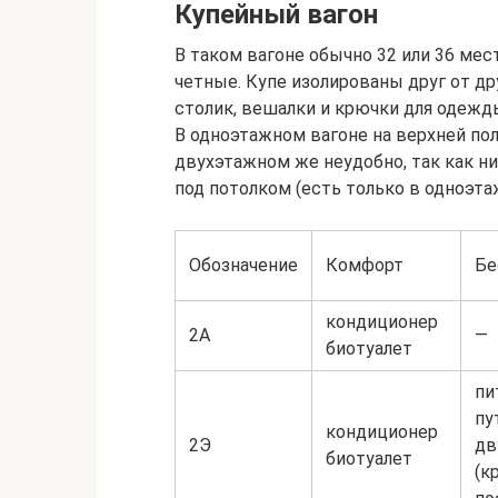
Купейный вагон
В таком вагоне обычно 32 или 36 мес
четные. Купе изолированы друг от дру
столик, вешалки и крючки для одежды
В одноэтажном вагоне на верхней пол
двухэтажном же неудобно, так как н
под потолком (есть только в одноэта
Обозначение
Комфорт
Бе
кондиционер
2А
—
биотуалет
пи
пу
кондиционер
2Э
дв
биотуалет
(к