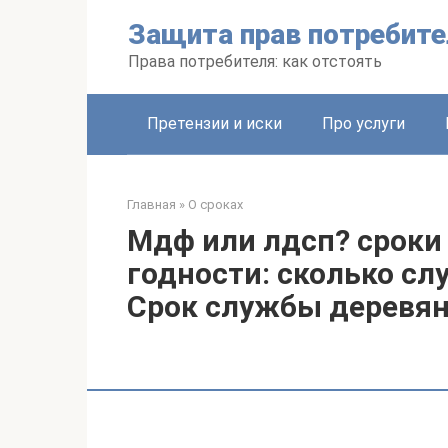
Перейти
Защита прав потребите
к
контенту
Права потребителя: как отстоять
Претензии и иски
Про услуги
Главная
»
О сроках
Мдф или лдсп? сроки
годности: сколько с
Срок службы деревя