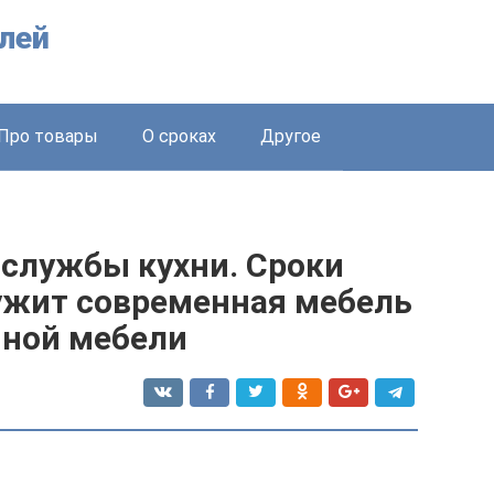
лей
Про товары
О сроках
Другое
 службы кухни. Сроки
лужит современная мебель
нной мебели