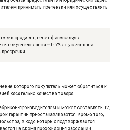
авец обязан предоставить и юридический адрес
вителем принимать претензии или осуществлять
ставки продавец несет финансовую
ть покупателю пени – 0,5% от уплаченной
 просрочки.
ечение которого покупатель может обратиться к
зией касательно качества товара.
абрикой-производителем и может составлять 12,
срок гарантии приостанавливается. Кроме того,
тельства, в ходе которых подтверждается
евается на время прохождения заседаний.