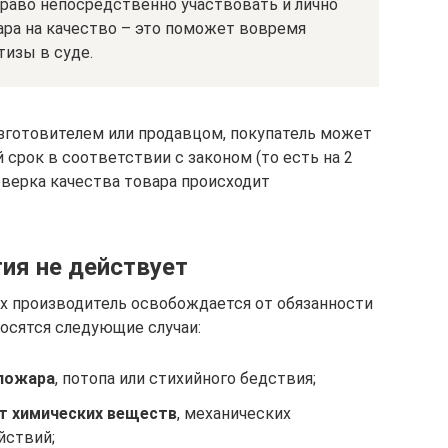
право непосредственно участвовать и лично
ара на качество – это поможет вовремя
тизы в суде.
изготовителем или продавцом, покупатель может
срок в соответствии с законом (то есть на 2
роверка качества товара происходит
тия не действует
х производитель освобождается от обязанности
носятся следующие случаи:
 пожара
, потопа или стихийного бедствия;
от химических веществ
, механических
йствий;